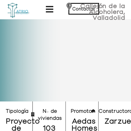
Callejón de la
Contactar
Alcoholera,
Valladolid
Tipología
Nº de
Promotor
Constructor
viviendas
Proyecto
Aedas
Zarzue
de
103
Homes