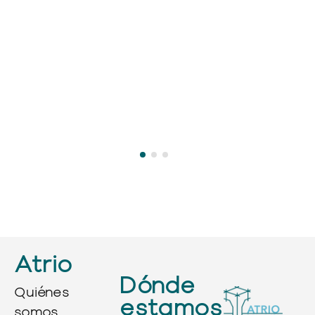
Atrio
Dónde
Quiénes
estamos
somos