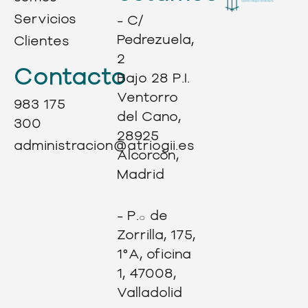
Servicios
- C/
Pedrezuela,
Clientes
2
Contacto
Bajo 28 P.I.
Ventorro
983 175
del Cano,
300
28925
administracion@atriogii.es
Alcorcón,
Madrid
- P.º de
Zorrilla, 175,
1°A, oficina
1, 47008,
Valladolid