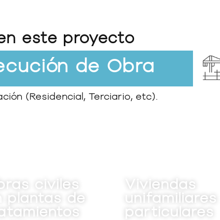
en este proyecto
jecución de Obra
ión (Residencial, Terciario, etc).
Viviendas
Ampliac
unifamiliares
bodega
particulares
Seca