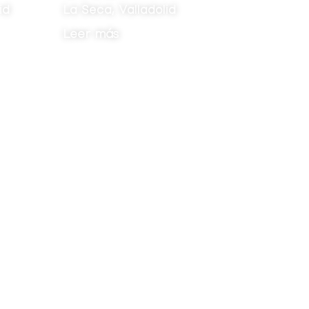
adolid
C/ Duque de la Victoria,
Valladolid
Leer más