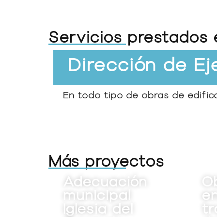
Servicios prestados 
Dirección de E
En todo tipo de obras de edificac
Más proyectos
uación
Obras civiles
cipal
en plantas de
ia del
tratamientos