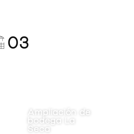
03
ión de
Adecuación y
 La
reforma Duque
de la Victoria